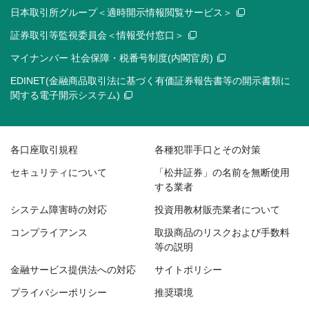
日本取引所グループ＜適時開示情報閲覧サービス＞
証券取引等監視委員会＜情報受付窓口＞
マイナンバー 社会保障・税番号制度(内閣官房)
EDINET(金融商品取引法に基づく有価証券報告書等の開示書類に
関する電子開示システム)
各口座取引規程
各種犯罪手口とその対策
セキュリティについて
「松井証券」の名前を無断使用
する業者
システム障害時の対応
投資用教材販売業者について
コンプライアンス
取扱商品のリスクおよび手数料
等の説明
金融サービス提供法への対応
サイトポリシー
プライバシーポリシー
推奨環境