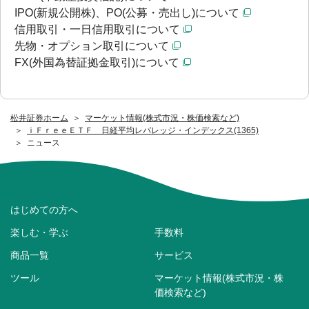
IPO(新規公開株)、PO(公募・売出し)について
信用取引・一日信用取引について
先物・オプション取引について
FX(外国為替証拠金取引)について
松井証券ホーム
マーケット情報(株式市況・株価検索など)
ｉＦｒｅｅＥＴＦ 日経平均レバレッジ・インデックス(1365)
ニュース
はじめての方へ
楽しむ・学ぶ
手数料
商品一覧
サービス
ツール
マーケット情報(株式市況・株
価検索など)