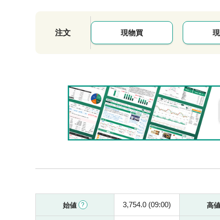
注文
現物買
現
3,754.0 (09:00)
始値
高