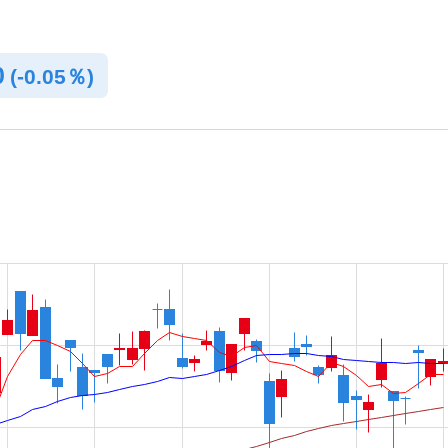
0
(
-
0.05％)