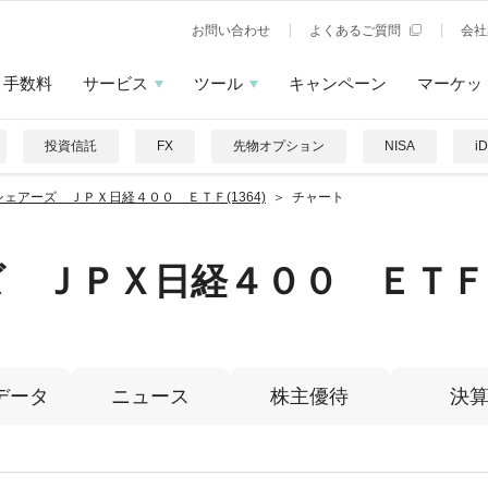
お問い合わせ
よくあるご質問
会社
手数料
サービス
ツール
キャンペーン
マーケッ
投資信託
FX
先物オプション
NISA
i
シェアーズ ＪＰＸ日経４００ ＥＴＦ(1364)
チャート
ズ ＪＰＸ日経４００ ＥＴＦ
データ
ニュース
株主優待
決