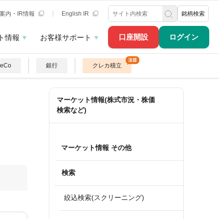
案内・IR情報
English IR
銘柄検索
口座開設
ログイン
ト情報
お客様サポート
DeCo
銀行
クレカ積立
マーケット情報(株式市況・株価
検索など)
マーケット情報 その他
検索
算
絞込検索(スクリーニング)