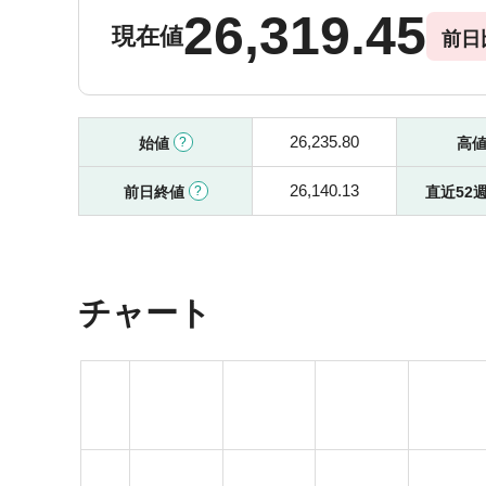
26,319.45
現在値
前日
26,235.80
始値
高
26,140.13
前日終値
直近52
チャート