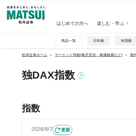
はじめての方へ
楽しむ・学ぶ
商品一覧
日本株
米国株
松井証券ホーム
マーケット情報(株式市況・株価検索など)
海
独DAX指数
指数
2026/8/7
更新