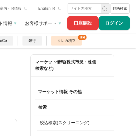
案内・IR情報
English IR
銘柄検索
口座開設
ログイン
ト情報
お客様サポート
DeCo
銀行
クレカ積立
マーケット情報(株式市況・株価
検索など)
マーケット情報 その他
検索
絞込検索(スクリーニング)