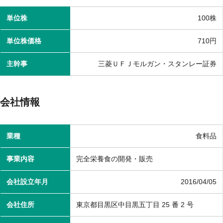
単位株
100株
単位株価格
710円
主幹事
三菱ＵＦＪモルガン・スタンレー証券
会社情報
業種
食料品
事業内容
完全栄養食の開発・販売
会社設立年月
2016/04/05
会社住所
東京都目黒区中目黒五丁目 25 番 2 号