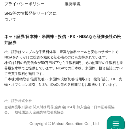
プライバシーポリシー
推奨環境
SNS等の情報発信サービスに
ついて
ネット証券/日本株・米国株・投信・FX・NISAなら証券会社の松
井証券
松井証券はシンプルな手数料体系、豊富な無料ツールと安心のサポートで
NISAをきっかけに投資を始める初心者の方にも支持されています。
株式は1日の約定代金が50万円以下なら手数料0円、その他商品の手数料も業
界最安水準でご提供しています。NISAでの日本株、米国株、投資信託はすべ
て売買手数料が無料です。
日本株(現物取引/信用取引)・米国株(現物取引/信用取引)、投資信託、FX、先
物・オプション取引、NISA、iDeCo等の各種商品をお取扱いしています。
松井証券株式会社
金融商品取引業者 関東財務局長(金商)第164号 加入協会：日本証券業協
会、一般社団法人 金融先物取引業協会
Copyright © Matsui Securities Co., Ltd.
メニュー