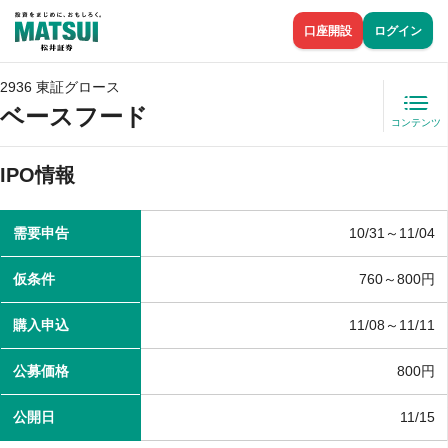
口座開設
ログイン
2936 東証グロース
ベースフード
コンテンツ
IPO情報
需要申告
10/31～11/04
仮条件
760～
800円
購入申込
11/08～11/11
公募価格
800円
公開日
11/15