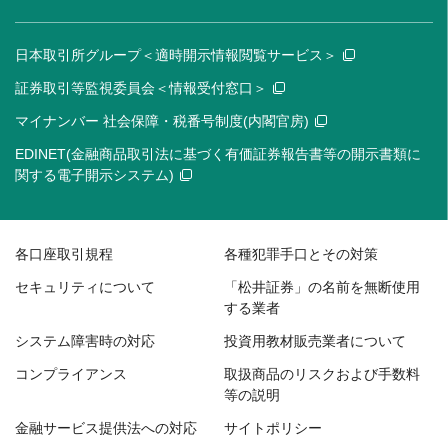
日本取引所グループ＜適時開示情報閲覧サービス＞
証券取引等監視委員会＜情報受付窓口＞
マイナンバー 社会保障・税番号制度(内閣官房)
EDINET(金融商品取引法に基づく有価証券報告書等の開示書類に
関する電子開示システム)
各口座取引規程
各種犯罪手口とその対策
セキュリティについて
「松井証券」の名前を無断使用
する業者
システム障害時の対応
投資用教材販売業者について
コンプライアンス
取扱商品のリスクおよび手数料
等の説明
金融サービス提供法への対応
サイトポリシー