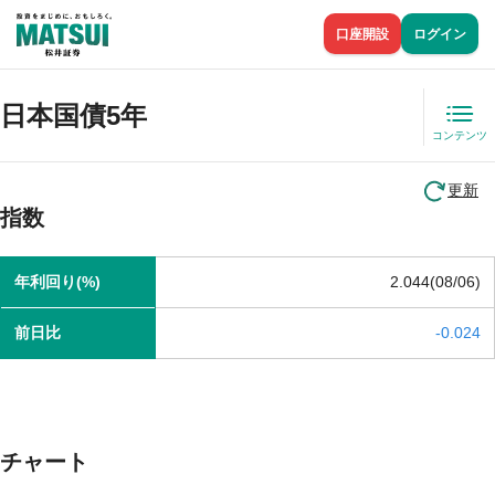
口座開設
ログイン
日本国債5年
コンテンツ
更新
指数
年利回り(%)
2.044(08/06)
前日比
-0.024
チャート