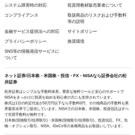
システム障害時の対応
投資用教材販売業者について
コンプライアンス
取扱商品のリスクおよび手数料
等の説明
金融サービス提供法への対応
サイトポリシー
プライバシーポリシー
推奨環境
SNS等の情報発信サービスに
ついて
ネット証券/日本株・米国株・投信・FX・NISAなら証券会社の松
井証券
松井証券はシンプルな手数料体系、豊富な無料ツールと安心のサポートで
NISAをきっかけに投資を始める初心者の方にも支持されています。
株式は1日の約定代金が50万円以下なら手数料0円、その他商品の手数料も業
界最安水準でご提供しています。NISAでの日本株、米国株、投資信託はすべ
て売買手数料が無料です。
日本株(現物取引/信用取引)・米国株(現物取引/信用取引)、投資信託、FX、先
物・オプション取引、NISA、iDeCo等の各種商品をお取扱いしています。