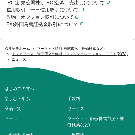
IPO(新規公開株)、PO(公募・売出し)について
信用取引・一日信用取引について
先物・オプション取引について
FX(外国為替証拠金取引)について
松井証券ホーム
マーケット情報(株式市況・株価検索など)
ｉシェアーズ 米国債２５年超 ロングデュレーション ＥＴＦ(237A)
ニュース
はじめての方へ
楽しむ・学ぶ
手数料
商品一覧
サービス
ツール
マーケット情報(株式市況・株
価検索など)
お客様サポート
口座開設