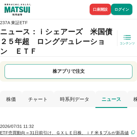
口座開設
ログイン
237A 東証ETF
ニュース
：ｉシェアーズ 米国債
２５年超 ロングデュレーショ
コンテンツ
ン ＥＴＦ
株アプリで注文
株価
チャート
時系列データ
ニュース
2026/07/31 11:32
ETF売買動向＝31日前引け、ＧＸＬＥ日株、ｉＦ米＄ブルが新高値